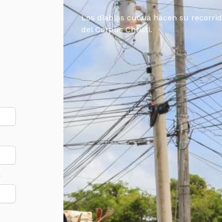
Los diablos cucuá hacen su recorrid
del Corpus Christi.
*