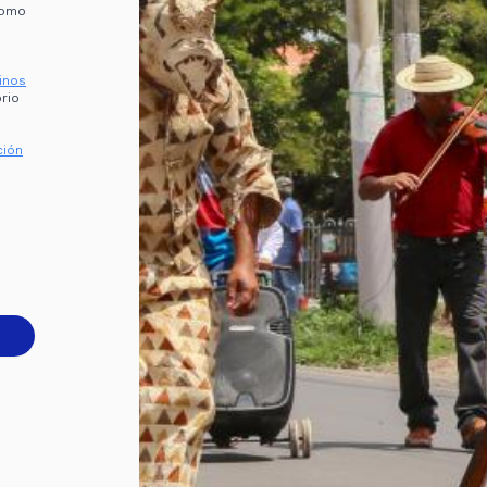
como
inos
ción