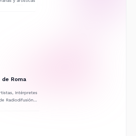
arias y artísticas
n de Roma
tistas, Intérpretes
de Radiodifusión